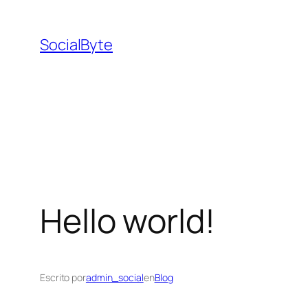
Saltar
al
SocialByte
contenido
Hello world!
Escrito por
admin_social
en
Blog